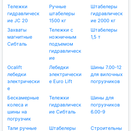
Tележки
Ручные
Штабелеры
гидравлическ
штабелеры
гидравлическ
ие JC 20
1500 кг
ие 2000 кг
Захваты
Тележки с
Штабелеры
магнитные
ножничным
1,5 т
Сибталь
подъемом
гидравлическ
ие
Ocalift
Лебедки
Шины 7.00-12
лебедки
электрически
для вилочных
электрически
е Euro Lift
погрузчиков
е
Бескамерные
Тележки
Шины для
колеса и
гидравлическ
погрузчиков
шины на
ие Сибталь
6.00-9
погрузчик
Тали ручные
Штабелеры
Строительны