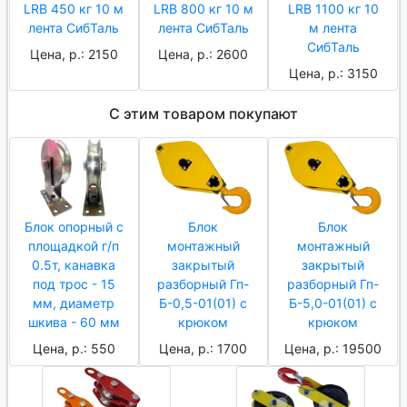
LRB 450 кг 10 м
LRB 800 кг 10 м
LRB 1100 кг 10
лента СибТаль
лента СибТаль
м лента
СибТаль
Цена, р.: 2150
Цена, р.: 2600
Цена, р.: 3150
С этим товаром покупают
Блок опорный с
Блок
Блок
площадкой г/п
монтажный
монтажный
0.5т, канавка
закрытый
закрытый
под трос - 15
разборный Гп-
разборный Гп-
мм, диаметр
Б-0,5-01(01) с
Б-5,0-01(01) с
шкива - 60 мм
крюком
крюком
Цена, р.: 550
Цена, р.: 1700
Цена, р.: 19500