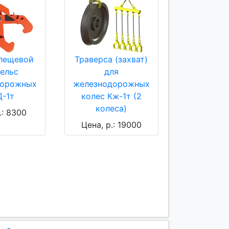
клещевой
Траверса (захват)
рельс
для
дорожных
железнодорожных
-1т
колес Кж-1т (2
колеса)
.: 8300
Цена, р.: 19000