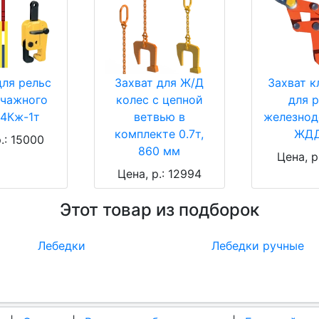
для рельс
Захват для Ж/Д
Захват 
чажного
колес с цепной
для 
14Кж-1т
ветвью в
железно
комплекте 0.7т,
ЖДД
.: 15000
860 мм
Цена, р
Цена, р.: 12994
Этот товар из подборок
Лебедки
Лебедки ручные